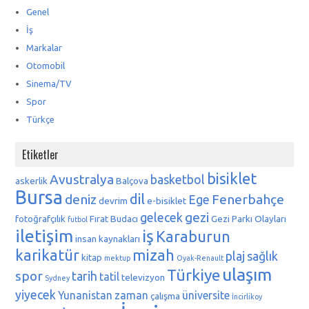
Genel
İş
Markalar
Otomobil
Sinema/TV
Spor
Türkçe
Etiketler
bisiklet
Avustralya
basketbol
askerlik
Balçova
Bursa
dil
deniz
Fenerbahçe
Ege
devrim
e-bisiklet
gezi
gelecek
fotoğrafçılık
Fırat Budacı
Gezi Parkı Olayları
futbol
iletişim
iş
Karaburun
insan kaynakları
karikatür
mizah
plaj
sağlık
kitap
mektup
Oyak-Renault
ulaşım
Türkiye
spor
tarih
tatil
televizyon
Sydney
yiyecek
Yunanistan
zaman
üniversite
çalışma
İncirlikoy