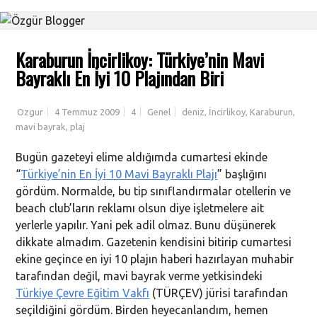
Karaburun İncirlikoy: Türkiye’nin Mavi
Bayraklı En İyi 10 Plajından Biri
Ozgur
4 Temmuz 2009
4
Genel
deniz
,
İncirlikoy
,
Karaburun
,
mavi bayrak
,
plaj
Bugün gazeteyi elime aldığımda cumartesi ekinde
“
Türkiye’nin En İyi 10 Mavi Bayraklı Plajı
” başlığını
gördüm. Normalde, bu tip sınıflandırmalar otellerin ve
beach club’ların reklamı olsun diye işletmelere ait
yerlerle yapılır. Yani pek adil olmaz. Bunu düşünerek
dikkate almadım. Gazetenin kendisini bitirip cumartesi
ekine geçince en iyi 10 plajın haberi hazırlayan muhabir
tarafından değil, mavi bayrak verme yetkisindeki
Türkiye Çevre Eğitim Vakfı
(TÜRÇEV) jürisi tarafından
seçildiğini gördüm. Birden heyecanlandım, hemen