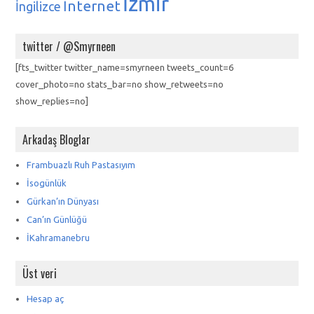
İzmir
İnternet
İngilizce
twitter / @Smyrneen
[fts_twitter twitter_name=smyrneen tweets_count=6
cover_photo=no stats_bar=no show_retweets=no
show_replies=no]
Arkadaş Bloglar
Frambuazlı Ruh Pastasıyım
İsogünlük
Gürkan’ın Dünyası
Can’ın Günlüğü
İKahramanebru
Üst veri
Hesap aç