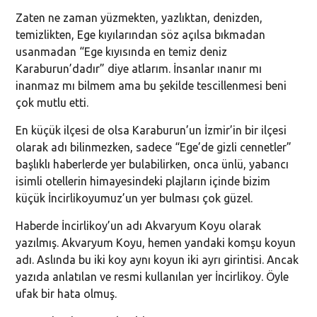
Zaten ne zaman yüzmekten, yazlıktan, denizden,
temizlikten, Ege kıyılarından söz açılsa bıkmadan
usanmadan “Ege kıyısında en temiz deniz
Karaburun’dadır” diye atlarım. İnsanlar ınanır mı
inanmaz mı bilmem ama bu şekilde tescillenmesi beni
çok mutlu etti.
En küçük ilçesi de olsa Karaburun’un İzmir’in bir ilçesi
olarak adı bilinmezken, sadece “Ege’de gizli cennetler”
başlıklı haberlerde yer bulabilirken, onca ünlü, yabancı
isimli otellerin himayesindeki plajların içinde bizim
küçük İncirlikoyumuz’un yer bulması çok güzel.
Haberde İncirlikoy’un adı Akvaryum Koyu olarak
yazılmış. Akvaryum Koyu, hemen yandaki komşu koyun
adı. Aslında bu iki koy aynı koyun iki ayrı girintisi. Ancak
yazıda anlatılan ve resmi kullanılan yer İncirlikoy. Öyle
ufak bir hata olmuş.