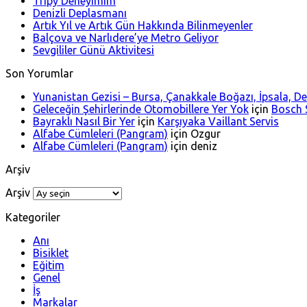
Tripy Deneyimim
Denizli Deplasmanı
Artık Yıl ve Artık Gün Hakkında Bilinmeyenler
Balçova ve Narlıdere’ye Metro Geliyor
Sevgililer Günü Aktivitesi
Son Yorumlar
Yunanistan Gezisi – Bursa, Çanakkale Boğazı, İpsala, 
Geleceğin Şehirlerinde Otomobillere Yer Yok
için
Bosch S
Bayraklı Nasıl Bir Yer
için
Karşıyaka Vaillant Servis
Alfabe Cümleleri (Pangram)
için
Ozgur
Alfabe Cümleleri (Pangram)
için
deniz
Arşiv
Arşiv
Kategoriler
Anı
Bisiklet
Eğitim
Genel
İş
Markalar