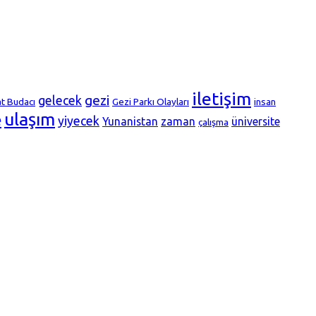
iletişim
gezi
gelecek
at Budacı
Gezi Parkı Olayları
insan
ulaşım
e
yiyecek
Yunanistan
zaman
üniversite
çalışma