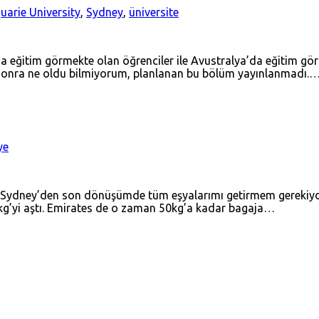
arie University
,
Sydney
,
üniversite
’da eğitim görmekte olan öğrenciler ile Avustralya’da eğitim gör
ama sonra ne oldu bilmiyorum, planlanan bu bölüm yayınlanmadı.
ye
. Sydney’den son dönüşümde tüm eşyalarımı getirmem gerekiyor
70kg’yi aştı. Emirates de o zaman 50kg’a kadar bagaja…