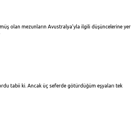
müş olan mezunların Avustralya’yla ilgili düşüncelerine yer
…
du tabii ki. Ancak üç seferde götürdüğüm eşyaları tek