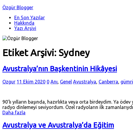
Özgür Blogger
En Son Yazılar
Hakkında
Yazı Arşivi
Etiket Arşivi:
Sydney
Avustralya’nın Başkentinin Hikâyesi
Ozgur
11 Ekim 2020
0
Anı
,
Genel
Avustralya
,
Canberra
,
gümr
90’lı yılların başında, hazırlıkta veya orta birdeydim. Ya ö
radyo dinlemeyi seviyordum. Özel radyoların ilk zamanlarıydı,
Daha fazla
Avustralya ve Avustralya’da Eğitim