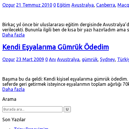
Ozgur
21 Temmuz 2010
0
Eğitim
Avustralya
,
Canberra
,
Macqu
Birkaç yıl önce bir uluslararası eğitim dergisinde Avustralya
verilecekti. Bununla ilgili ben de kısa bir yazı hazırladım 
Daha fazla
Kendi Eşyalarıma Gümrük Ödedim
Ozgur
23 Mart 2009
0
Anı
Avustralya
,
gümrük
,
Sydney
,
Türki
Başıma bu da geldi: Kendi kişisel eşyalarıma gümrük ödedim
seferde geri getirmek isteyince eşyalarımın toplam ağırlığı 
Daha fazla
Arama
Son Yazılar