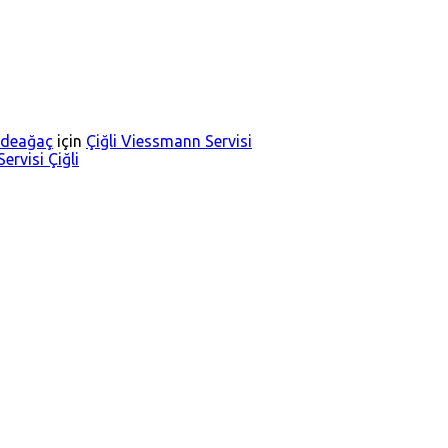
Dedeağaç
için
Çiğli Viessmann Servisi
ervisi Çiğli