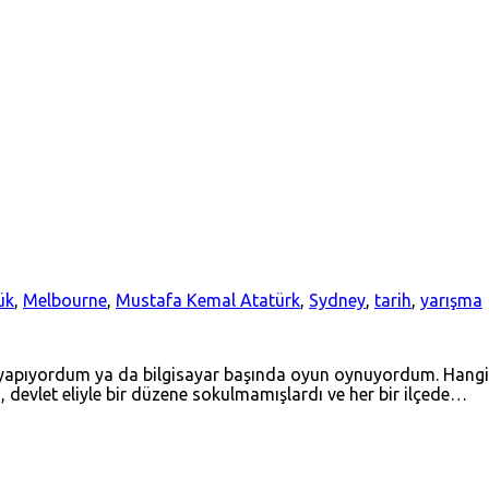
ük
,
Melbourne
,
Mustafa Kemal Atatürk
,
Sydney
,
tarih
,
yarışma
dev yapıyordum ya da bilgisayar başında oyun oynuyordum. Hang
 devlet eliyle bir düzene sokulmamışlardı ve her bir ilçede…