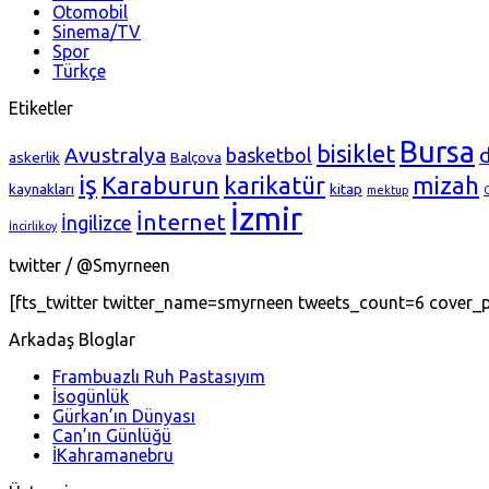
Otomobil
Sinema/TV
Spor
Türkçe
Etiketler
Bursa
bisiklet
Avustralya
basketbol
askerlik
Balçova
iş
Karaburun
karikatür
mizah
kaynakları
kitap
mektup
İzmir
İnternet
İngilizce
İncirlikoy
twitter / @Smyrneen
[fts_twitter twitter_name=smyrneen tweets_count=6 cover
Arkadaş Bloglar
Frambuazlı Ruh Pastasıyım
İsogünlük
Gürkan’ın Dünyası
Can’ın Günlüğü
İKahramanebru