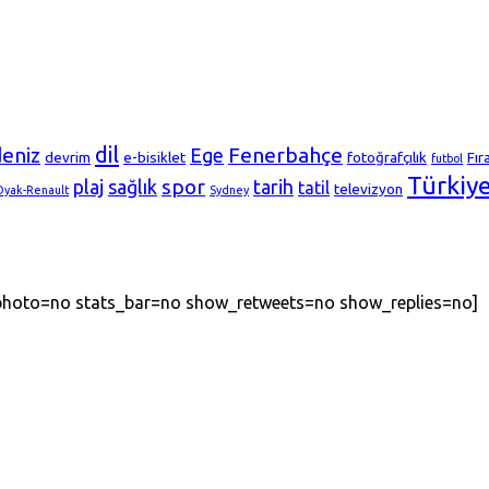
dil
deniz
Fenerbahçe
Ege
devrim
e-bisiklet
fotoğrafçılık
Fır
futbol
Türkiy
spor
plaj
sağlık
tarih
tatil
televizyon
Oyak-Renault
Sydney
_photo=no stats_bar=no show_retweets=no show_replies=no]