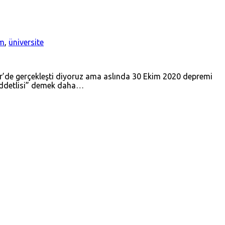
im
,
üniversite
ir’de gerçekleşti diyoruz ama aslında 30 Ekim 2020 depremi
 şiddetlisi” demek daha…