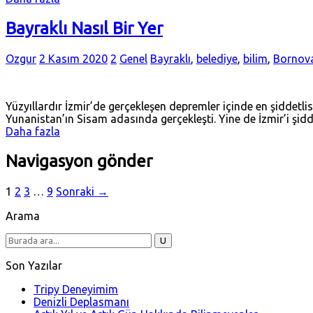
Bayraklı Nasıl Bir Yer
Ozgur
2 Kasım 2020
2
Genel
Bayraklı
,
belediye
,
bilim
,
Bornov
Yüzyıllardır İzmir’de gerçekleşen depremler içinde en şiddet
Yunanistan’ın Sisam adasında gerçekleşti. Yine de İzmir’i şidd
Daha fazla
Navigasyon gönder
1
2
3
…
9
Sonraki →
Arama
Son Yazılar
Tripy Deneyimim
Denizli Deplasmanı