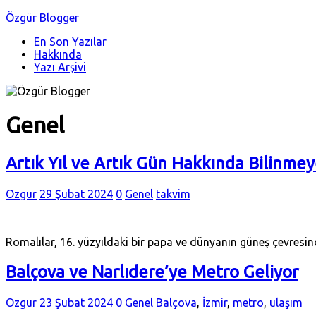
Özgür Blogger
En Son Yazılar
Hakkında
Yazı Arşivi
Genel
Artık Yıl ve Artık Gün Hakkında Bilinme
Ozgur
29 Şubat 2024
0
Genel
takvim
Romalılar, 16. yüzyıldaki bir papa ve dünyanın güneş çevresi
Balçova ve Narlıdere’ye Metro Geliyor
Ozgur
23 Şubat 2024
0
Genel
Balçova
,
İzmir
,
metro
,
ulaşım