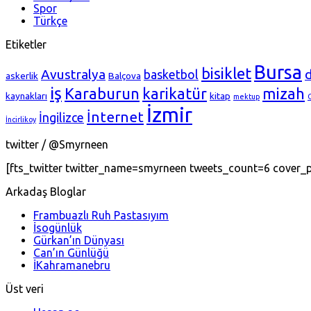
Spor
Türkçe
Etiketler
Bursa
bisiklet
Avustralya
basketbol
askerlik
Balçova
iş
Karaburun
karikatür
mizah
kaynakları
kitap
mektup
İzmir
İnternet
İngilizce
İncirlikoy
twitter / @Smyrneen
[fts_twitter twitter_name=smyrneen tweets_count=6 cover
Arkadaş Bloglar
Frambuazlı Ruh Pastasıyım
İsogünlük
Gürkan’ın Dünyası
Can’ın Günlüğü
İKahramanebru
Üst veri