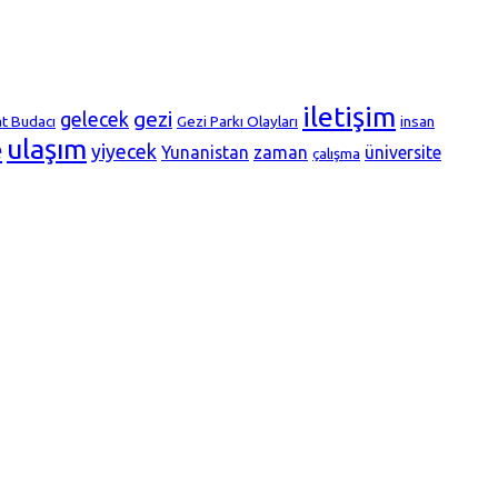
iletişim
gezi
gelecek
at Budacı
Gezi Parkı Olayları
insan
ulaşım
e
yiyecek
Yunanistan
zaman
üniversite
çalışma