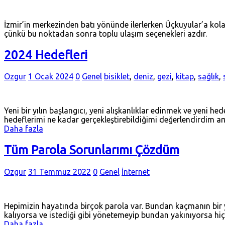
İzmir’in merkezinden batı yönünde ilerlerken Üçkuyular’a kol
çünkü bu noktadan sonra toplu ulaşım seçenekleri azdır.
2024 Hedefleri
Ozgur
1 Ocak 2024
0
Genel
bisiklet
,
deniz
,
gezi
,
kitap
,
sağlık
,
Yeni bir yılın başlangıcı, yeni alışkanlıklar edinmek ve yeni 
hedeflerimi ne kadar gerçekleştirebildiğimi değerlendirdim
Daha fazla
Tüm Parola Sorunlarımı Çözdüm
Ozgur
31 Temmuz 2022
0
Genel
İnternet
Hepimizin hayatında birçok parola var. Bundan kaçmanın bir yo
kalıyorsa ve istediği gibi yönetemeyip bundan yakınıyorsa hi
Daha fazla