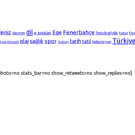
dil
deniz
Fenerbahçe
Ege
devrim
e-bisiklet
fotoğrafçılık
Fır
futbol
Türkiy
spor
plaj
sağlık
tarih
tatil
televizyon
Oyak-Renault
Sydney
_photo=no stats_bar=no show_retweets=no show_replies=no]