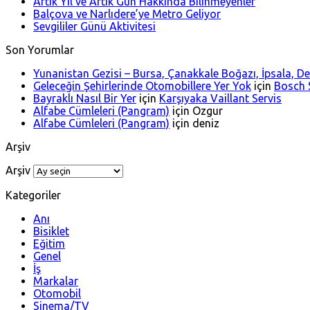
Artık Yıl ve Artık Gün Hakkında Bilinmeyenler
Balçova ve Narlıdere’ye Metro Geliyor
Sevgililer Günü Aktivitesi
Son Yorumlar
Yunanistan Gezisi – Bursa, Çanakkale Boğazı, İpsala, 
Geleceğin Şehirlerinde Otomobillere Yer Yok
için
Bosch S
Bayraklı Nasıl Bir Yer
için
Karşıyaka Vaillant Servis
Alfabe Cümleleri (Pangram)
için
Ozgur
Alfabe Cümleleri (Pangram)
için
deniz
Arşiv
Arşiv
Kategoriler
Anı
Bisiklet
Eğitim
Genel
İş
Markalar
Otomobil
Sinema/TV