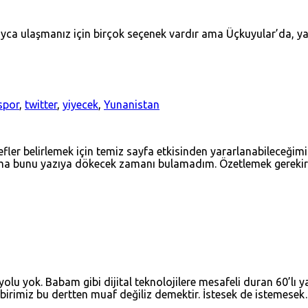
ayca ulaşmanız için birçok seçenek vardır ama Üçkuyular’da, ya
spor
,
twitter
,
yiyecek
,
Yunanistan
hedefler belirlemek için temiz sayfa etkisinden yararlanabilece
 ama bunu yazıya dökecek zamanı bulamadım. Özetlemek gereki
lu yok. Babam gibi dijital teknolojilere mesafeli duran 60’lı y
çbirimiz bu dertten muaf değiliz demektir. İstesek de istemese