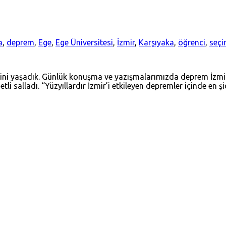
a
,
deprem
,
Ege
,
Ege Üniversitesi
,
İzmir
,
Karşıyaka
,
öğrenci
,
seç
lisini yaşadık. Günlük konuşma ve yazışmalarımızda deprem İzm
etli salladı. “Yüzyıllardır İzmir’i etkileyen depremler içinde en