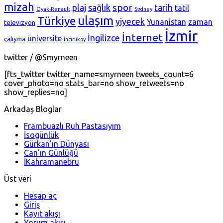
mizah
spor
plaj
sağlık
tarih
tatil
Oyak-Renault
Sydney
ulaşım
Türkiye
yiyecek
Yunanistan
zaman
televizyon
İzmir
İnternet
İngilizce
üniversite
çalışma
İncirlikoy
twitter / @Smyrneen
[fts_twitter twitter_name=smyrneen tweets_count=6
cover_photo=no stats_bar=no show_retweets=no
show_replies=no]
Arkadaş Bloglar
Frambuazlı Ruh Pastasıyım
İsogünlük
Gürkan’ın Dünyası
Can’ın Günlüğü
İKahramanebru
Üst veri
Hesap aç
Giriş
Kayıt akışı
Yorum akışı