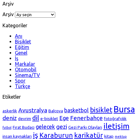
Arşiv
Arşiv
Kategoriler
Anı
Bisiklet
Eğitim
Genel
İş
Markalar
Otomobil
Sinema/TV
Spor
Türkçe
Etiketler
Bursa
bisiklet
Avustralya
basketbol
askerlik
Balçova
dil
deniz
Fenerbahçe
Ege
devrim
e-bisiklet
fotoğrafçılık
iletişim
gezi
gelecek
Fırat Budacı
Gezi Parkı Olayları
futbol
iş
Karaburun
karikatür
insan kaynakları
kitap
mektup