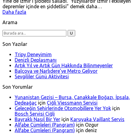
Yine de İzmir’i şiddetli salladı. “Yüzyıllardır İzmir’i etkileyen
depremler içinde en şiddetlisi” demek daha…
Daha fazla
Arama
Son Yazılar
Tripy Deneyimim
Denizli Deplasmanı
Artık Yıl ve Artık Gün Hakkında Bilinmeyenler
Balçova ve Narlıdere’ye Metro Geliyor
Sevgililer Günü Aktivitesi
Son Yorumlar
Yunanistan Gezisi – Bursa, Çanakkale Boğazı, İpsala,
Dedeağaç
için
Çiğli Viessmann Servisi
Geleceğin Şehirlerinde Otomobillere Yer Yok
için
Bosch Servisi Çiğli
Bayraklı Nasıl Bir Yer
için
Karşıyaka Vaillant Servis
Alfabe Cümleleri (Pangram)
için
Ozgur
Alfabe Cümleleri (Pangram)
için
deniz