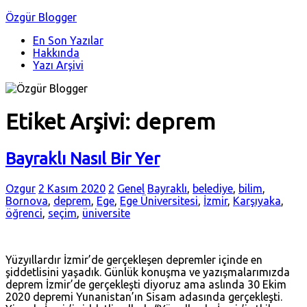
Özgür Blogger
En Son Yazılar
Hakkında
Yazı Arşivi
Etiket Arşivi:
deprem
Bayraklı Nasıl Bir Yer
Ozgur
2 Kasım 2020
2
Genel
Bayraklı
,
belediye
,
bilim
,
Bornova
,
deprem
,
Ege
,
Ege Üniversitesi
,
İzmir
,
Karşıyaka
,
öğrenci
,
seçim
,
üniversite
Yüzyıllardır İzmir’de gerçekleşen depremler içinde en
şiddetlisini yaşadık. Günlük konuşma ve yazışmalarımızda
deprem İzmir’de gerçekleşti diyoruz ama aslında 30 Ekim
2020 depremi Yunanistan’ın Sisam adasında gerçekleşti.