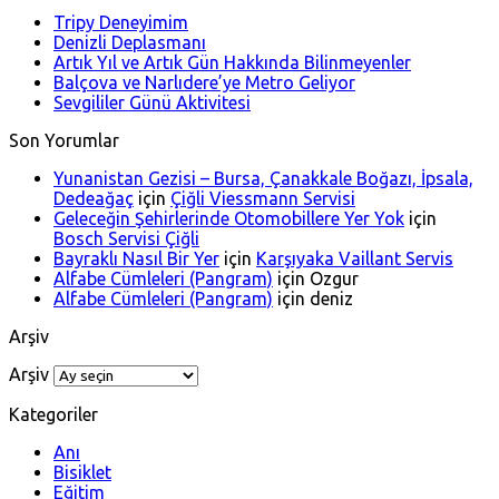
Tripy Deneyimim
Denizli Deplasmanı
Artık Yıl ve Artık Gün Hakkında Bilinmeyenler
Balçova ve Narlıdere’ye Metro Geliyor
Sevgililer Günü Aktivitesi
Son Yorumlar
Yunanistan Gezisi – Bursa, Çanakkale Boğazı, İpsala,
Dedeağaç
için
Çiğli Viessmann Servisi
Geleceğin Şehirlerinde Otomobillere Yer Yok
için
Bosch Servisi Çiğli
Bayraklı Nasıl Bir Yer
için
Karşıyaka Vaillant Servis
Alfabe Cümleleri (Pangram)
için
Ozgur
Alfabe Cümleleri (Pangram)
için
deniz
Arşiv
Arşiv
Kategoriler
Anı
Bisiklet
Eğitim