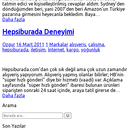
tatmin edici ve kişiselleştirilmiş cevaplar aldım. Sydney’den
döndüğümden beri, yani 2007’den beri Amazon’un Türkiye
pazarına girmesini heyecanla bekledim. Baya…
Daha fazla
Hepsiburada Deneyimi
Ozgur
16 Mart 2011
1
Markalar
alışveriş
,
çalışma
,
hepsiburada
,
iletişim
,
İnternet
,
kargo
,
yoğunluk
Hepsiburada.com’dan çok sık değil ama çok uzun zamandır
alışveriş yapıyorum. Alışveriş yapmış olanlar bilirler; HB’nin
“süper hızlı gönderi” diye bir hizmeti (vaadi) var. Açıklama
sayfasında “süper hızlı gönderi” ibaresi bulunan ürünleri
siparişten sonraki 24 saat içinde, araya tatil girerse de…
Daha fazla
Arama
Son Yazılar