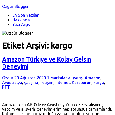
Özgür Blogger
En Son Yazılar
Hakkında
Yazı Arşivi
Etiket Arşivi:
kargo
Amazon Türkiye ve Kolay Gelsin
Deneyimi
Ozgur
20 Ağustos 2020
1
Markalar
alışveriş
,
Amazon
,
Avustralya
,
çalışma
,
iletişim
,
İnternet
,
Karaburun
,
kargo
,
PTT
Amazon’dan ABD’de ve Avustralya’da çok kez alışveriş
yaptım ve alışveriş deneyimlerim hep sorunsuz tamamlandı.
Kafama takılan pürüz olduğu zamanlar oldu, sordum,