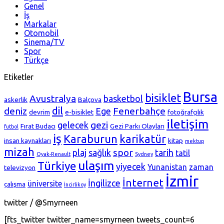
Genel
İş
Markalar
Otomobil
Sinema/TV
Spor
Türkçe
Etiketler
Bursa
bisiklet
Avustralya
basketbol
askerlik
Balçova
dil
deniz
Fenerbahçe
Ege
devrim
e-bisiklet
fotoğrafçılık
iletişim
gezi
gelecek
Fırat Budacı
Gezi Parkı Olayları
futbol
iş
Karaburun
karikatür
insan kaynakları
kitap
mektup
mizah
spor
plaj
sağlık
tarih
tatil
Oyak-Renault
Sydney
ulaşım
Türkiye
yiyecek
Yunanistan
zaman
televizyon
İzmir
İnternet
İngilizce
üniversite
çalışma
İncirlikoy
twitter / @Smyrneen
[fts_twitter twitter_name=smyrneen tweets_count=6