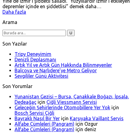
Yine de İzmir’i şiddetli salladı. “Yüzyıllardır İzmir’i etkileyen
depremler içinde en şiddetlisi” demek daha…
Daha fazla
Arama
Son Yazılar
Tripy Deneyimim
Denizli Deplasmanı
Artık Yıl ve Artık Gün Hakkında Bilinmeyenler
Balçova ve Narlıdere’ye Metro Geliyor
Sevgililer Günü Aktivitesi
Son Yorumlar
Yunanistan Gezisi – Bursa, Çanakkale Boğazı, İpsala,
Dedeağaç
için
Çiğli Viessmann Servisi
Geleceğin Şehirlerinde Otomobillere Yer Yok
için
Bosch Servisi Çiğli
Bayraklı Nasıl Bir Yer
için
Karşıyaka Vaillant Servis
Alfabe Cümleleri (Pangram)
için
Ozgur
Alfabe Cümleleri (Pangram)
için
deniz