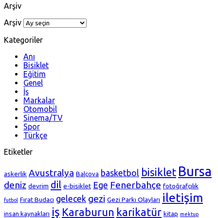
Arşiv
Arşiv
Kategoriler
Anı
Bisiklet
Eğitim
Genel
İş
Markalar
Otomobil
Sinema/TV
Spor
Türkçe
Etiketler
Bursa
bisiklet
Avustralya
basketbol
askerlik
Balçova
dil
deniz
Fenerbahçe
Ege
devrim
e-bisiklet
fotoğrafçılık
iletişim
gezi
gelecek
Fırat Budacı
Gezi Parkı Olayları
futbol
iş
Karaburun
karikatür
insan kaynakları
kitap
mektup