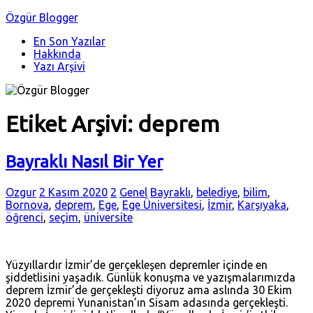
Özgür Blogger
En Son Yazılar
Hakkında
Yazı Arşivi
Etiket Arşivi:
deprem
Bayraklı Nasıl Bir Yer
Ozgur
2 Kasım 2020
2
Genel
Bayraklı
,
belediye
,
bilim
,
Bornova
,
deprem
,
Ege
,
Ege Üniversitesi
,
İzmir
,
Karşıyaka
,
öğrenci
,
seçim
,
üniversite
Yüzyıllardır İzmir’de gerçekleşen depremler içinde en
şiddetlisini yaşadık. Günlük konuşma ve yazışmalarımızda
deprem İzmir’de gerçekleşti diyoruz ama aslında 30 Ekim
2020 depremi Yunanistan’ın Sisam adasında gerçekleşti.