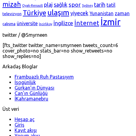
mizah
spor
plaj
sağlık
tarih
tatil
Oyak-Renault
Sydney
ulaşım
Türkiye
yiyecek
Yunanistan
zaman
televizyon
İzmir
İnternet
İngilizce
üniversite
çalışma
İncirlikoy
twitter / @Smyrneen
[fts_twitter twitter_name=smyrneen tweets_count=6
cover_photo=no stats_bar=no show_retweets=no
show_replies=no]
Arkadaş Bloglar
Frambuazlı Ruh Pastasıyım
İsogünlük
Gürkan’ın Dünyası
Can’ın Günlüğü
İKahramanebru
Üst veri
Hesap aç
Giriş
Kayıt akışı
Yorum akışı