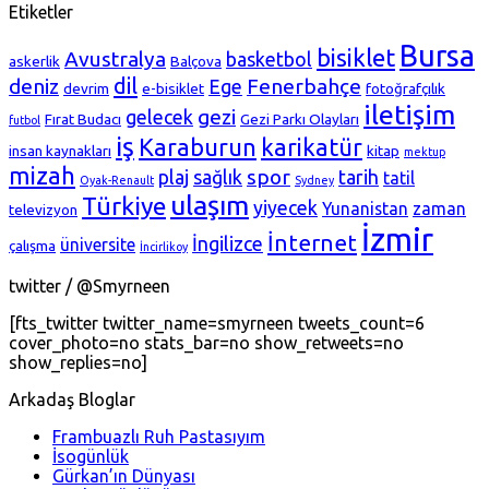
Etiketler
Bursa
bisiklet
Avustralya
basketbol
askerlik
Balçova
dil
deniz
Fenerbahçe
Ege
devrim
e-bisiklet
fotoğrafçılık
iletişim
gezi
gelecek
Fırat Budacı
Gezi Parkı Olayları
futbol
iş
Karaburun
karikatür
insan kaynakları
kitap
mektup
mizah
spor
plaj
sağlık
tarih
tatil
Oyak-Renault
Sydney
ulaşım
Türkiye
yiyecek
Yunanistan
zaman
televizyon
İzmir
İnternet
İngilizce
üniversite
çalışma
İncirlikoy
twitter / @Smyrneen
[fts_twitter twitter_name=smyrneen tweets_count=6
cover_photo=no stats_bar=no show_retweets=no
show_replies=no]
Arkadaş Bloglar
Frambuazlı Ruh Pastasıyım
İsogünlük
Gürkan’ın Dünyası