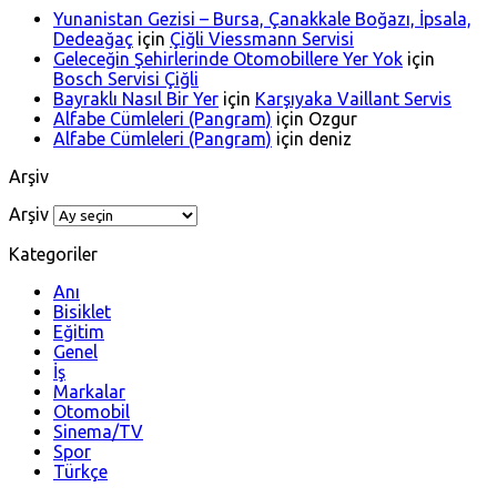
Yunanistan Gezisi – Bursa, Çanakkale Boğazı, İpsala,
Dedeağaç
için
Çiğli Viessmann Servisi
Geleceğin Şehirlerinde Otomobillere Yer Yok
için
Bosch Servisi Çiğli
Bayraklı Nasıl Bir Yer
için
Karşıyaka Vaillant Servis
Alfabe Cümleleri (Pangram)
için
Ozgur
Alfabe Cümleleri (Pangram)
için
deniz
Arşiv
Arşiv
Kategoriler
Anı
Bisiklet
Eğitim
Genel
İş
Markalar
Otomobil
Sinema/TV
Spor
Türkçe