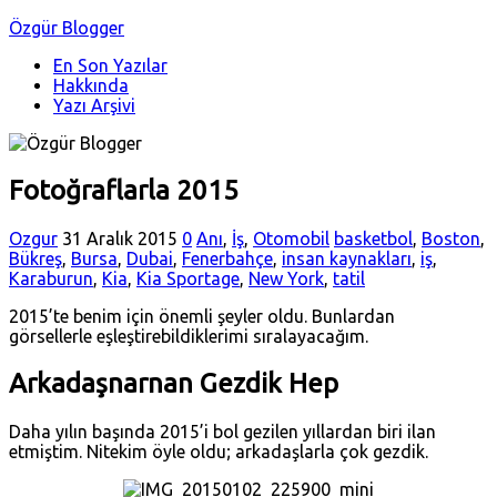
Özgür Blogger
En Son Yazılar
Hakkında
Yazı Arşivi
Fotoğraflarla 2015
Ozgur
31 Aralık 2015
0
Anı
,
İş
,
Otomobil
basketbol
,
Boston
,
Bükreş
,
Bursa
,
Dubai
,
Fenerbahçe
,
insan kaynakları
,
iş
,
Karaburun
,
Kia
,
Kia Sportage
,
New York
,
tatil
2015’te benim için önemli şeyler oldu. Bunlardan
görsellerle eşleştirebildiklerimi sıralayacağım.
Arkadaşnarnan Gezdik Hep
Daha yılın başında 2015’i bol gezilen yıllardan biri ilan
etmiştim. Nitekim öyle oldu; arkadaşlarla çok gezdik.