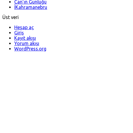
Can’ın Günlüğü
İKahramanebru
Üst veri
Hesap aç
Giriş
Kayıt akışı
Yorum akışı
WordPress.org